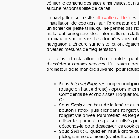
vérifier le contenu des sites ainsi visités, e
aucune responsabilité de ce fait.
La navigation sur le site
http://altea.athle.fr
est 
l’installation de cookie(s) sur l’ordinateur de 
un fichier de petite taille, qui ne permet pas l’id
mais qui enregistre des informations relat
ordinateur sur un site. Les données ainsi obte
navigation ultérieure sur le site, et ont égal
diverses mesures de fréquentation.
Le refus d’installation d’un cookie peut e
d’accéder à certains services. L’utilisateur pe
ordinateur de la manière suivante, pour refuser
:
Sous
Internet Explorer
: onglet outil (
rouage en haut a droite) / options intern
Confidentialité et choisissez Bloquer to
Ok.
Sous
Firefox
: en haut de la fenêtre du n
bouton Firefox, puis aller dans l'onglet 
l'onglet Vie privée. Paramétrez les Règl
utiliser les paramètres personnalisés pou
décochez-la pour désactiver les cookies
Sous
Safari
: Cliquez en haut à droite du
pictogramme de menu (symbolisé par un