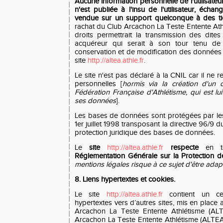
Aucune information personnelle de l'utilisateu
n'est publiée à l'insu de l'utilisateur, écha
vendue sur un support quelconque à des tie
rachat du Club Arcachon La Teste Entente Ath
droits permettrait la transmission des dites
acquéreur qui serait à son tour tenu de
conservation et de modification des données vi
site
http://altea.athle.fr
.
Le site n'est pas déclaré à la CNIL car il ne r
personnelles [
hormis via la création d'un 
Fédération Française d'Athlétisme, qui est lu
ses données
].
Les bases de données sont protégées par les 
1er juillet 1998 transposant la directive 96/9 d
protection juridique des bases de données.
Le
site
http://altea.athle.fr
respecte
en to
Réglementation Générale sur la Protection 
mentions légales risque à ce sujet d'être adap
8. Liens hypertextes et cookies.
Le site
http://altea.athle.fr
contient un ce
hypertextes vers d’autres sites, mis en place 
Arcachon La Teste Entente Athlétisme (ALT
Arcachon La Teste Entente Athlétisme (ALTEA)