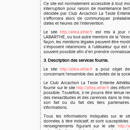
Ce site est normalement accessible à tout mo
interruption pour raison de maintenance tech
décidée par Club Arcachon La Teste Entente
s’efforcera alors de communiquer préalable
dates et heures de l’intervention.
Le site
http://altea.athle.fr
est mis à jour r
LABARTHE, ou tout autre membre de la "direc
façon, les mentions légales peuvent être modif
s’imposent néanmoins à l’utilisateur qui est i
souvent possible afin d’en prendre connaissa
3. Description des services fournis.
Le site
http://altea.athle.fr
a pour objet de 
concernant l’ensemble des activités de la socié
Le Club Arcachon La Teste Entente Athléti
fournir sur le site
http://altea.athle.fr
des inform
possible. Toutefois, il ne pourra être tenue 
des inexactitudes et des carences dans la mise
son fait ou du fait des tiers partenaires
informations.
Tous les informations indiquées sur le s
données à titre indicatif, et sont susceptibles 
renseignements figurant sur le site
http://a