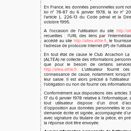
En France, les données personnelles sont n
loi n° 78-87 du 6 janvier 1978, la loi n° 
l'article L. 226-13 du Code pénal et la Di
octobre 1995.
A l'occasion de l'utilisation du site
http://al
recueillies : l'URL des liens par l'intermédiai
accédé au site
http://altea.athle.fr
, le fourniss
l'adresse de protocole Internet (IP) de l'utilisat
En tout état de cause le Club Arcachon La 
(ALTEA) ne collecte des informations personnelle
que pour le besoin de certains service
http://altea.athle.fr
. L'utilisateur fournit c
connaissance de cause, notamment lorsqu'i
leur saisie. Il est alors précisé à l'utilisateu
l’obligation ou non de fournir ces informations
Conformément aux dispositions des articles 38
17 du 6 janvier 1978 relative à l’informatique, a
tout utilisateur dispose d’un droit d’acc
d’opposition aux données personnelles le con
demande écrite et signée, accompagnée d’une 
avec signature du titulaire de la pièce, en pré
la réponse doit être envoyée.