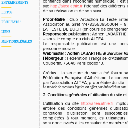
confiance dans l'économie numérique, il est p
ENTRAINEMENTS
site
http://altea.athle.fr
l'identité des différents
de sa réalisation et de son suivi :
EDITOS
Propriétaire
: Club Arcachon La Teste Ente
RÉSULTATS !
Association au Siret n°47835536500014 – 8
LA TESTE DE BUCH (en cours de changement
LIENS
Responsable publication
: Adrien LABARTHE –
– sous le compte du club ALTEA.
MENTIONS LÉGALES
Le responsable publication est une pe
personne morale.
Webmaster
: Adrien LABARTHE
& Services In
Hébergeur
: Fédération Française d'Athléti
Coubertin, 75640 Paris cedex 13.
Crédits : La structure du site a été fourni pa
Fédération Française d'Athlétisme. Le conten
par l'association ALTEA, propriétaire du site.
Le modèle de mentions légales est offert par Subdelirium.com
2. Conditions générales d’utilisation du site e
L’utilisation du site
http://altea.athle.fr
impliqu
entière des conditions générales d’utilisati
conditions d’utilisation sont susceptib
complétées à tout moment, les utilisateurs
sont donc invités à les consulter de manière ré