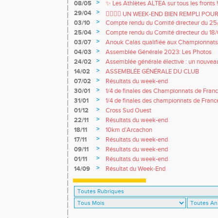
>
08/05
✨ Les Athlètes ALTEA sur tous les fronts 
>
29/04
🏃‍♀️🏃‍♂️ UN WEEK-END BIEN REMPLI POUR
>
03/10
Compte rendu du Comité directeur du 2
>
25/04
Compte rendu du Comité directeur du 18
>
03/07
Anouk Calas qualifiée aux Championnats
m Marche !
>
04/03
Assemblée Générale 2023: Les Photos
>
24/02
Assemblée générale élective : un nouveau
>
14/02
ASSEMBLÉE GÉNÉRALE DU CLUB
>
07/02
Résultats du week-end
>
30/01
1/4 de finales des Championnats de Franc
>
31/01
1/4 de finales des championnats de Franc
>
01/12
Cross Sud Ouest
>
22/11
Résultats du week-end
>
18/11
10km d’Arcachon
>
17/11
Résultats du week-end
>
09/11
Résultats du week-end
>
01/11
Résultats du week-end
>
14/09
Résultat du Week-End