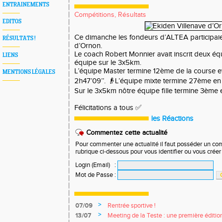
ENTRAINEMENTS
Compétitions, Résultats
EDITOS
Ce dimanche les fondeurs d’ALTEA participaien
RÉSULTATS !
d’Ornon.
Le coach Robert Monnier avait inscrit deux équ
LIENS
équipe sur le 3x5km.
L’équipe Master termine 12ème de la course 
MENTIONS LÉGALES
2h47’09’’. 👴L’équipe mixte termine 27ème en 3h1
Sur le 3x5km nôtre équipe fille termine 3ème en 1h1
Félicitations a tous ✅
les Réactions
Commentez cette actualité
Pour commenter une actualité il faut posséder un compt
rubrique ci-dessous pour vous identifier ou vous crée
Login (Email)
:
Mot de Passe
:
>
07/09
Rentrée sportive !
>
13/07
Meeting de la Teste : une première édition