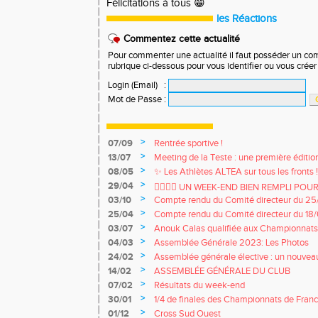
Félicitations à tous 😁
les Réactions
Commentez cette actualité
Pour commenter une actualité il faut posséder un compt
rubrique ci-dessous pour vous identifier ou vous crée
Login (Email)
:
Mot de Passe
:
>
07/09
Rentrée sportive !
>
13/07
Meeting de la Teste : une première édition
>
08/05
✨ Les Athlètes ALTEA sur tous les fronts 
>
29/04
🏃‍♀️🏃‍♂️ UN WEEK-END BIEN REMPLI POUR
>
03/10
Compte rendu du Comité directeur du 2
>
25/04
Compte rendu du Comité directeur du 18
>
03/07
Anouk Calas qualifiée aux Championnats
m Marche !
>
04/03
Assemblée Générale 2023: Les Photos
>
24/02
Assemblée générale élective : un nouveau
>
14/02
ASSEMBLÉE GÉNÉRALE DU CLUB
>
07/02
Résultats du week-end
>
30/01
1/4 de finales des Championnats de Franc
>
01/12
Cross Sud Ouest