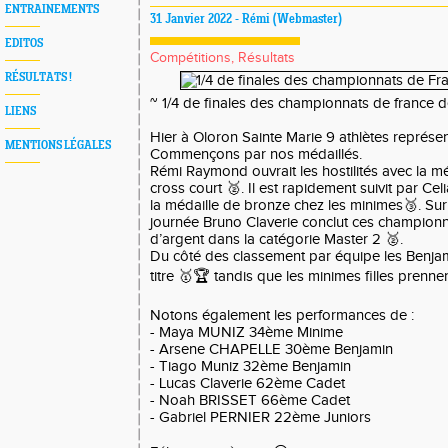
ENTRAINEMENTS
31 Janvier 2022 - Rémi (Webmaster)
EDITOS
Compétitions, Résultats
RÉSULTATS !
~ 1/4 de finales des championnats de france d
LIENS
Hier à Oloron Sainte Marie 9 athlètes représ
MENTIONS LÉGALES
Commençons par nos médaillés.
Rémi Raymond ouvrait les hostilités avec la mé
cross court 🥈. Il est rapidement suivit par Ce
la médaille de bronze chez les minimes🥉. Sur
journée Bruno Claverie conclut ces championn
d’argent dans la catégorie Master 2 🥈.
Du côté des classement par équipe les Benja
titre 🥇🏆 tandis que les minimes filles prenn
Notons également les performances de :
- Maya MUNIZ 34ème Minime
- Arsene CHAPELLE 30ème Benjamin
- Tiago Muniz 32ème Benjamin
- Lucas Claverie 62ème Cadet
- Noah BRISSET 66ème Cadet
- Gabriel PERNIER 22ème Juniors