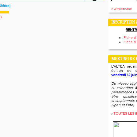
Adrien)
d'Athlétisme.
ts
INSCRIPTION 
RENTR
Fiche d’
Fiche d’
MEETING DE 
L'ALTEA organ
édition de
vendredi 12 jui
De niveau régi
au calendrier W
performances r
être qualifi
championnats d
Open et Élite).
›
TOUTES LES IN