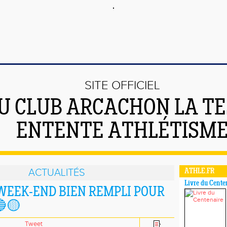
SITE OFFICIEL
U CLUB ARCACHON LA T
ENTENTE ATHLÉTISM
ACTUALITÉS
ATHLE.FR
Livre du Cente
 UN WEEK-END BIEN REMPLI POUR
🔵🟡
Tweet