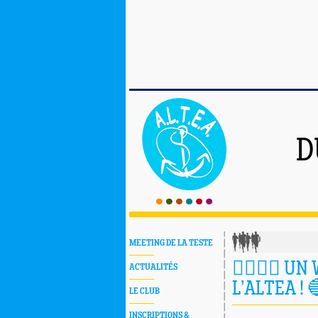
D
MEETING DE LA TESTE
🏃‍♀️🏃‍♂️
ACTUALITÉS
L’ALTEA ! 
LE CLUB
INSCRIPTIONS &