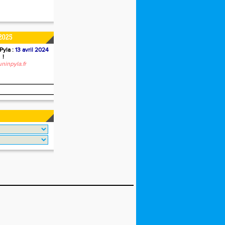
2025
Pyla :
13 avril 2024
!
ninpyla.fr