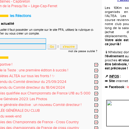
Baïnes - Capbreton
 de la Presqu'île – Lège-Cap-Ferret
Les 10Km son
organisés e
les Réactions
l'ALTEA. Les
course revienn
actualité
notre club pou
long de la sai
ité il faut posséder un compte sur le site FFA, utilisez la rubrique ci-
(achat d
fier ou vous créer un compte.
déplacements
Votre aide est
ce jour-là !
|
mot de passe oublié ?
📱N'hésitez do
l'événement
au
proches
et vou
ortive !
être bénévole, 
est précieuse !
e la Teste : une première édition à succès !
lètes ALTEA sur tous les fronts ! ✨
📌
INFOS
:
➡️
Site
internet
endu du Comité directeur du 25/09/2024
➡️
Facebook
:
ic
endu du Comité directeur du 18/04/2024
las qualifiée aux Championnats de France U18 au 5 000
 !
e Générale 2023: Les Photos
 générale élective : un nouveau Comité directeur !
ÉE GÉNÉRALE DU CLUB
s du week-end
nales des Championnats de France - Cross Country
nales des championnats de France de cross country