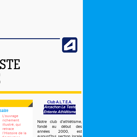
ESTE
E
Club A.L.T.E.A.
Arcachon La Teste
naire
Entente Athlétisme
L'ouvrage
richement
Notre club d'athlétisme,
illustré, qui
fondé au début des
retrace
années 2000, est
l’Histoire de la
aujourd'hui section locale