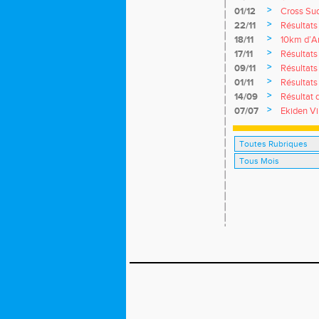
>
01/12
Cross Su
>
22/11
Résultat
>
18/11
10km d’A
>
17/11
Résultat
>
09/11
Résultat
>
01/11
Résultat
>
14/09
Résultat
>
07/07
Ekiden Vi