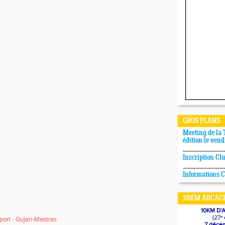
GROS PLANS
Meeting de la 
édition le vend
Inscription Cl
Informations 
10KM ARCACH
10KM D
(27ᵉ 
port - Gujan-Mestras
7 déce