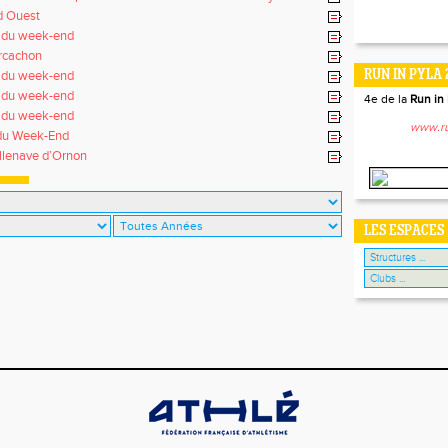
d Ouest
s du week-end
rcachon
s du week-end
RUN IN PYLA 
s du week-end
4e de la
Run in 
s du week-end
www.ru
 du Week-End
llenave d’Ornon
LES ESPACES