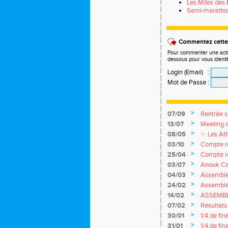
Les Miles des 
Semi-marathon
Commentez cette 
Pour commenter une actual
dessous pour vous identi
Login (Email)
:
Mot de Passe
:
>
07/09
Rentrée sp
>
13/07
Meeting d
>
08/05
✨ Les Ath
>
03/10
Compte r
>
25/04
Compte r
>
03/07
Anouk Ca
m Marche
>
04/03
Assemblé
>
24/02
Assemblée
>
14/02
ASSEMBL
>
07/02
Résultat
>
30/01
1/4 de fi
>
31/01
1/4 de fi