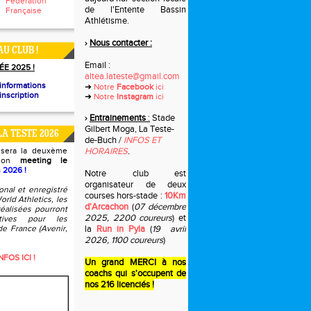
Fédération
de l'Entente Bassin
Française
Athlétisme.
Nous contacter :
›
AU CLUB !
Email :
ÉE 2025 !
altea.lateste@gmail.com
informations
➜
Notre
Facebook
ici
inscription
➜
Notre
Instagram
ici
Entrainements
:
Stade
›
Gilbert Moga, La Teste-
LA TESTE 2026
de-Buch /
INFOS ET
isera la deuxème
HORAIRES
.
 son
meeting le
n 2026 !
Notre club est
organisateur de deux
onal et enregistré
courses hors-stade :
10Km
orld Athletics, les
d'Arcachon
(
07 décembre
éalisées pourront
2025, 2200 coureurs
) et
catives pour les
e France (Avenir,
la
Run in Pyla
(
19 avril
2026, 1100 coureurs
)
FOS ICI !
Un grand MERCI à nos
coachs qui s'occupent de
nos 216 licenciés !