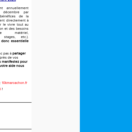
t annuellement
n décembre par
 bénéfices de la
ent directement à
r le vivre tout au
son et des besoins
e matériel,
, stages, etc.).
 donc essentielle
nc pas à
partager
près de vos
s manifestez pour
votre aide nous
 :
10kmarcachon.fr
i
!