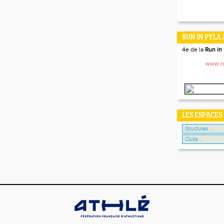
RUN IN PYLA 
4e de la
Run in 
www.ru
LES ESPACES