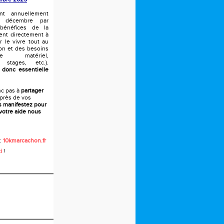
t annuellement
n décembre par
 bénéfices de la
ent directement à
r le vivre tout au
son et des besoins
e matériel,
, stages, etc.).
 donc essentielle
nc pas à
partager
près de vos
s manifestez pour
votre aide nous
 :
10kmarcachon.fr
i
!