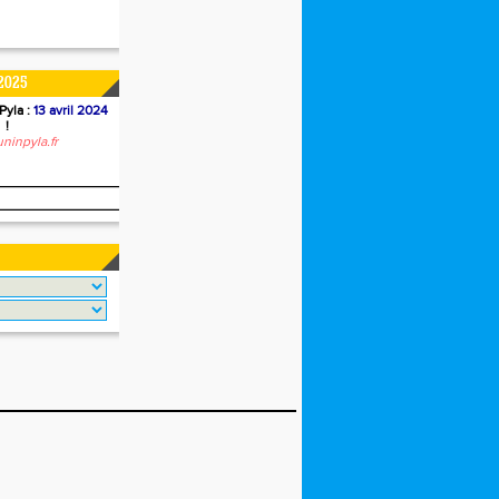
2025
Pyla :
13 avril 2024
!
ninpyla.fr