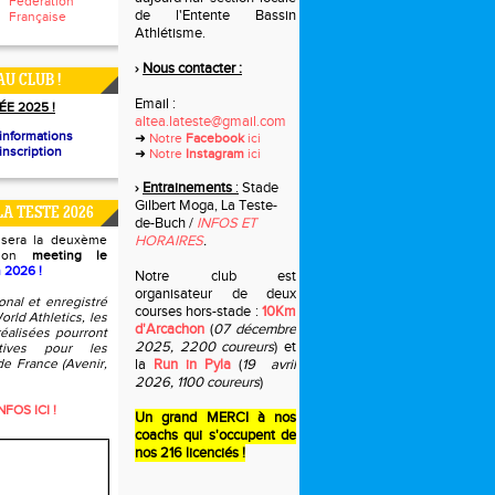
Fédération
de l'Entente Bassin
Française
Athlétisme.
Nous contacter :
›
AU CLUB !
Email :
ÉE 2025 !
altea.lateste@gmail.com
informations
➜
Notre
Facebook
ici
inscription
➜
Notre
Instagram
ici
Entrainements
:
Stade
›
Gilbert Moga, La Teste-
LA TESTE 2026
de-Buch /
INFOS ET
isera la deuxème
HORAIRES
.
 son
meeting le
n 2026 !
Notre club est
organisateur de deux
onal et enregistré
courses hors-stade :
10Km
orld Athletics, les
d'Arcachon
(
07 décembre
éalisées pourront
2025, 2200 coureurs
) et
catives pour les
e France (Avenir,
la
Run in Pyla
(
19 avril
2026, 1100 coureurs
)
FOS ICI !
Un grand MERCI à nos
coachs qui s'occupent de
nos 216 licenciés !