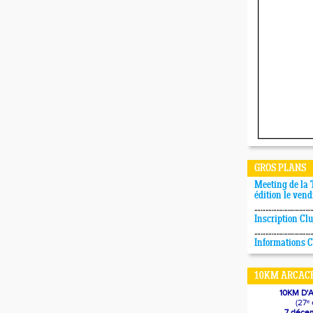
GROS PLANS
Meeting de la 
édition le vend
Inscription Cl
Informations 
10KM ARCACH
10KM D
(27ᵉ 
7 déce