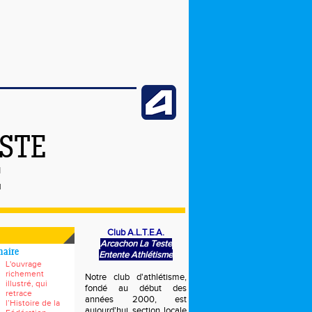
ESTE
E
Club A.L.T.E.A.
Arcachon La Teste
naire
Entente Athlétisme
L'ouvrage
richement
Notre club d'athlétisme,
illustré, qui
fondé au début des
retrace
années 2000, est
l’Histoire de la
aujourd'hui section locale