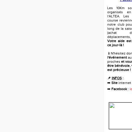
Les 10Km son
organisés e
l'ALTEA. Les
course revienn
notre club pou
long de la sai
(achat d
déplacements
Votre aide est
ce jour-là !
📱N'hésitez do
l'événement
au
proches
et vou
être bénévole, 
est précieuse !
📌
INFOS
:
➡️
Site
internet
➡️
Facebook
:
ic