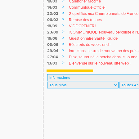
>
19/03
Calendrier Modifié
>
14/03
Communiqué Officiel
>
20/02
2 qualifiés aux Championnats de France e
>
06/02
Remise des tenues
>
18/09
VIDE GRENIER !
>
23/09
[COMMUNIQUÉ] Nouveau perchiste à l'
>
16/06
Questionnaire Santé : Guide
>
03/06
Résultats du week-end !
>
29/04
Interclubs : lettre de motivation des prés
>
27/04
Diaz, sauteur à la perche dans le Journal 
>
13/03
Bienvenue sur le nouveau site web !