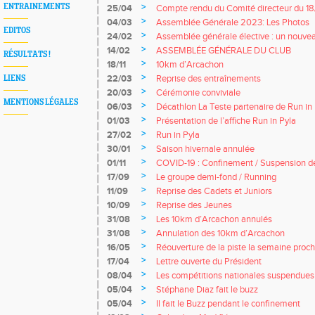
>
ENTRAINEMENTS
25/04
Compte rendu du Comité directeur du 1
>
04/03
Assemblée Générale 2023: Les Photos
EDITOS
>
24/02
Assemblée générale élective : un nouvea
>
14/02
ASSEMBLÉE GÉNÉRALE DU CLUB
RÉSULTATS !
>
18/11
10km d’Arcachon
>
22/03
Reprise des entraînements
LIENS
>
20/03
Cérémonie conviviale
MENTIONS LÉGALES
>
06/03
Décathlon La Teste partenaire de Run in
>
01/03
Présentation de l’affiche Run in Pyla
>
27/02
Run in Pyla
>
30/01
Saison hivernale annulée
>
01/11
COVID-19 : Confinement / Suspension d
>
17/09
Le groupe demi-fond / Running
>
11/09
Reprise des Cadets et Juniors
>
10/09
Reprise des Jeunes
>
31/08
Les 10km d’Arcachon annulés
>
31/08
Annulation des 10km d’Arcachon
>
16/05
Réouverture de la piste la semaine proc
>
17/04
Lettre ouverte du Président
>
08/04
Les compétitions nationales suspendues ju
>
05/04
Stéphane Diaz fait le buzz
>
05/04
Il fait le Buzz pendant le confinement