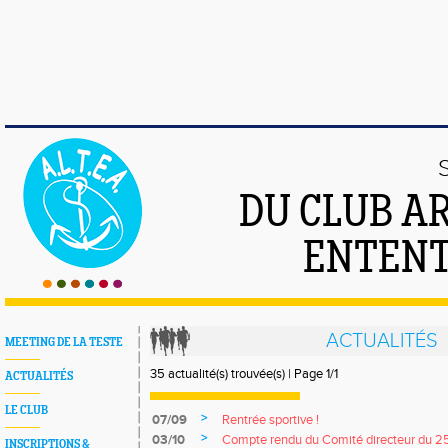
DU CLUB A
ENTENT
ACTUALITÉS
MEETING DE LA TESTE
35 actualité(s) trouvée(s) | Page 1/1
ACTUALITÉS
LE CLUB
>
07/09
Rentrée sportive !
>
03/10
Compte rendu du Comité directeur du 
INSCRIPTIONS &